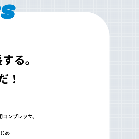
ss
⻑する。
だ！
用コンプレッサ。
じめ