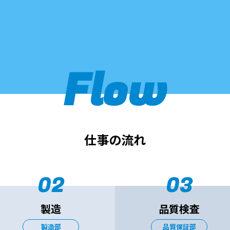
Flow
仕事の流れ
02
03
製造
品質検査
製造部
品質保証部