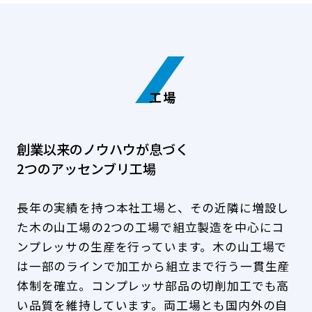
工場
創業以来のノウハウが息づく
組立ロボット
2つのアッセンブリ工場
DENSOの組立ロボットを導入し、AI・IoT
長年の実績を持つ本社工場と、その近隣に増設し
を活用したFA（ファクトリー・オートメー
た木の山工場の2つの工場で組立製造を中心にコ
ション）化を推進しています。機器導入後
ンプレッサの生産を行っています。木の山工場で
も、絶え間なく設備改善を図り続けること
は一部のラインで加工から組立まで行う一貫生産
で、他にはない独自の多品種自動生産ライ
体制を確立。コンプレッサ部品の切削加工でも高
ンを実現しています。
い品質を維持しています。両工場とも国内外の自